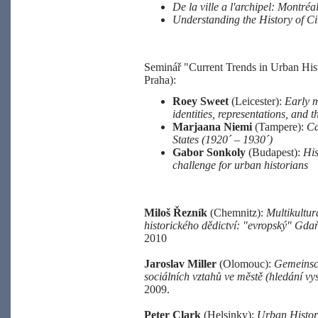
De la ville a l'archipel: Montréa
Understanding the History of Cit
Seminář "Current Trends in Urban Hist
Praha):
Roey Sweet
(Leicester):
Early 
identities, representations, and t
Marjaana Niemi
(Tampere):
Ca
States (1920´ – 1930´)
Gabor Sonkoly
(Budapest):
His
challenge for urban historians
Miloš Řezník
(Chemnitz):
Multikultur
historického dědictví: "evropský" Gdaň
2010
Jaroslav Miller
(Olomouc):
Gemeinsch
sociálních vztahů ve městě (hledání vy
2009.
Peter Clark
(Helsinky):
Urban Histor