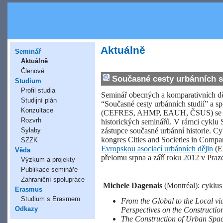
Seminář obecných a kompar
Aktuálně
Seminář
Aktuálně
Členové
Současné cesty urbánních s
Studium
Profil studia
Seminář obecných a komparativních děj
Studijní plán
“Současné cesty urbánních studií” a sp
Konzultace
(CEFRES, AHMP, EAUH, ČSUS) se pod
Rozvrh
historických seminářů. V rámci cyklu Se
Sylaby
zástupce současné urbánní historie. 
kongres Cities and Societies in Compa
SZZK
Evropskou asociací urbánních dějin
(E
Věda
přelomu srpna a září roku 2012 v Praz
Výzkum a projekty
Publikace semináře
Zahraniční spolupráce
Michele Dagenais
(Montréal): cyklus
Erasmus
Studium s Erasmem
From the Global to the Local vi
Odkazy
Perspectives on the Construction
The Construction of Urban Space