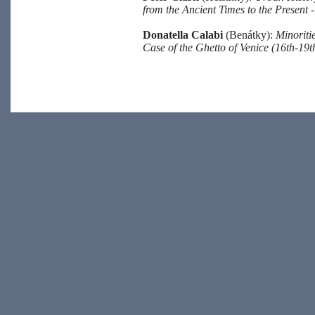
from the Ancient Times to the Present
-
Donatella Calabi
(Benátky):
Minoriti
Case of the Ghetto of Venice (16th-19t